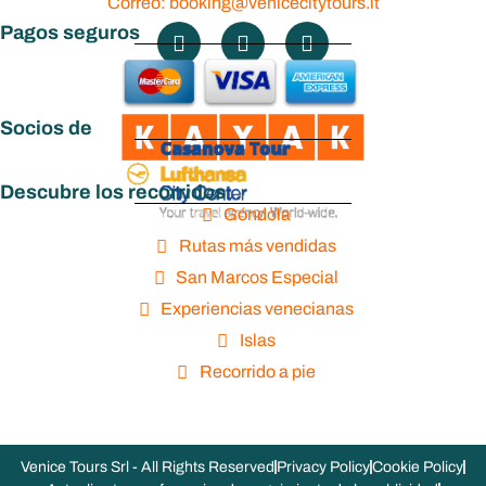
Correo: booking@venicecitytours.it
Pagos seguros
Socios de
Descubre los recorridos
Góndola
Rutas más vendidas
San Marcos Especial
Experiencias venecianas
Islas
Recorrido a pie
Venice Tours Srl - All Rights Reserved
Privacy Policy
Cookie Policy