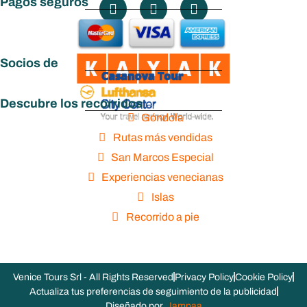
Pagos seguros
Socios de
Descubre los recorridos
Góndola
Rutas más vendidas
San Marcos Especial
Experiencias venecianas
Islas
Recorrido a pie
Venice Tours Srl - All Rights Reserved
Privacy Policy
Cookie Policy
Actualiza tus preferencias de seguimiento de la publicidad
Diseñado por
Jampaa