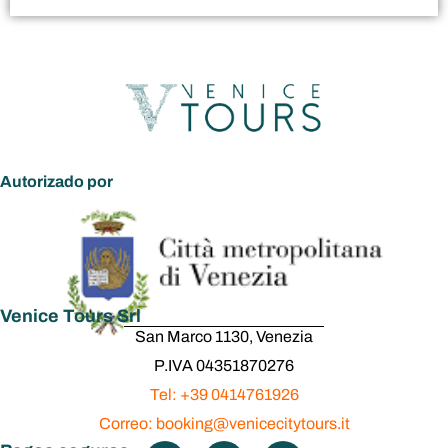
Autorizado por
Venice Tours Srl
San Marco 1130, Venezia
P.IVA 04351870276
Tel: +39 0414761926
Correo: booking@venicecitytours.it