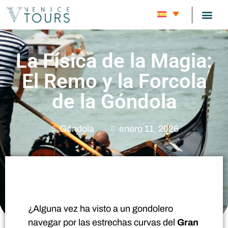
RUTAS DE
BLOG SOBRE 
SOBRE 
La Física de la Magia:
El Remo y la Forcola
de la Góndola
Góndola
enero 11, 2026
¿Alguna vez ha visto a un gondolero
navegar por las estrechas curvas del
Gran