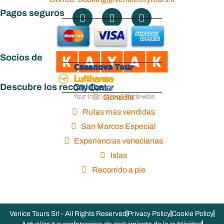
Pagos seguros
Socios de
Descubre los recorridos
Góndola
Rutas más vendidas
San Marcos Especial
Experiencias venecianas
Islas
Recorrido a pie
Venice Tours Srl - All Rights Reserved
Privacy Policy
Cookie Policy