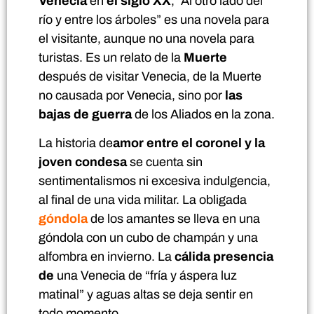
Venecia
en
el siglo XX
, “Al otro lado del
río y entre los árboles” es una novela para
el visitante, aunque no una novela para
turistas. Es un relato de la
Muerte
después de visitar Venecia, de la Muerte
no causada por Venecia, sino por
las
bajas de guerra
de los Aliados en la zona.
La historia de
amor entre el coronel y la
joven condesa
se cuenta sin
sentimentalismos ni excesiva indulgencia,
al final de una vida militar. La obligada
góndola
de los amantes se lleva en una
góndola con un cubo de champán y una
alfombra en invierno. La
cálida presencia
de
una Venecia de “fría y áspera luz
matinal” y aguas altas se deja sentir en
todo momento.