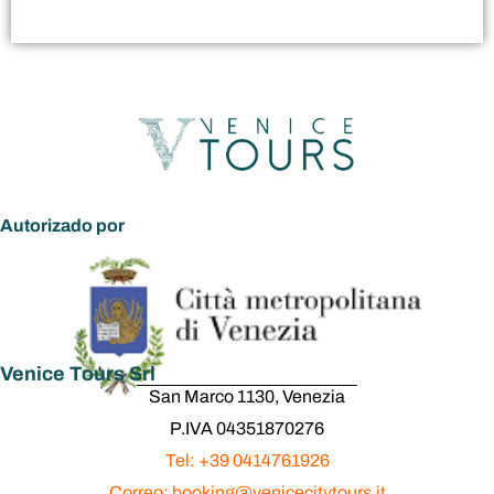
Autorizado por
Venice Tours Srl
San Marco 1130, Venezia
P.IVA 04351870276
Tel: +39 0414761926
Correo: booking@venicecitytours.it