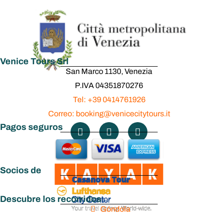
Venice Tours Srl
San Marco 1130, Venezia
P.IVA 04351870276
Tel: +39 0414761926
Correo: booking@venicecitytours.it
Pagos seguros
Socios de
Descubre los recorridos
Góndola