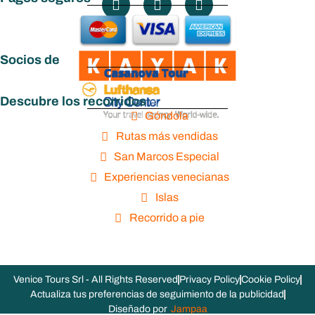
Socios de
Descubre los recorridos
Góndola
Rutas más vendidas
San Marcos Especial
Experiencias venecianas
Islas
Recorrido a pie
Venice Tours Srl - All Rights Reserved
Privacy Policy
Cookie Policy
Actualiza tus preferencias de seguimiento de la publicidad
Diseñado por
Jampaa