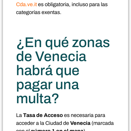
Cda.ve.it
es obligatoria, incluso para las
categorías exentas.
¿En qué zonas
de Venecia
habrá que
pagar una
multa?
La
Tasa de Acceso
es necesaria para
acceder a la Ciudad de
Venecia
(marcada
con el
número 1 en el mapa
).