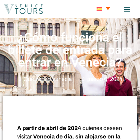
RUTAS DE
BLOG SOBRE 
SOBRE 
¿Cómo funciona el
billete de entrada para
entrar en Venecia?
Qué ver en Venecia
marzo 6, 2024
A partir de abril de 2024
quienes deseen
visitar
Venecia de día, sin alojarse en la