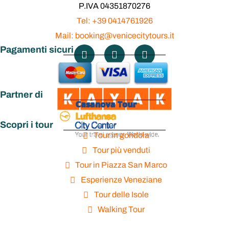
P.IVA 04351870276
Tel: +39 0414761926
Mail: booking@venicecitytours.it
Pagamenti sicuri
Partner di
Scopri i tour
Tour in gondola
Tour più venduti
Tour in Piazza San Marco
Esperienze Veneziane
Tour delle Isole
Walking Tour