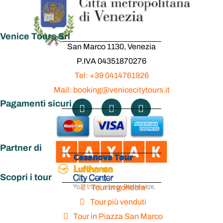
Venice Tours Srl
San Marco 1130, Venezia
P.IVA 04351870276
Tel: +39 0414761926
Mail: booking@venicecitytours.it
Pagamenti sicuri
Partner di
Scopri i tour
Tour in gondola
Tour più venduti
Tour in Piazza San Marco