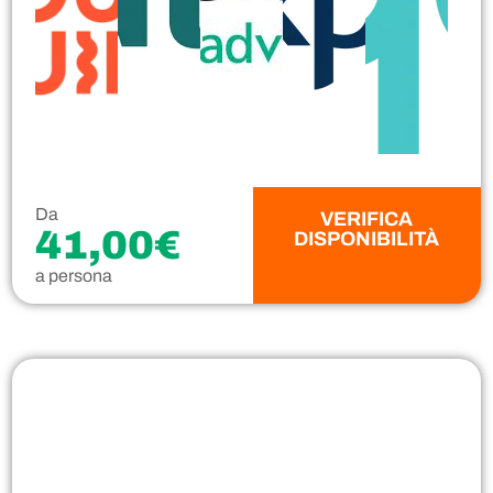
Da
VERIFICA
41,00€
DISPONIBILITÀ
a persona