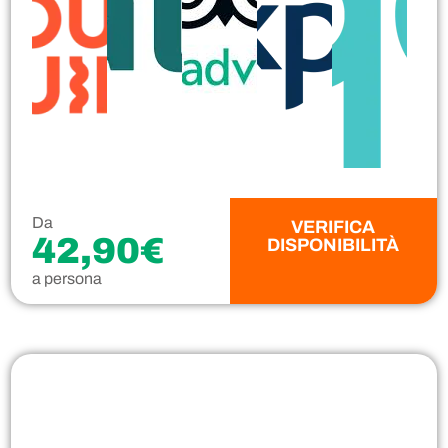
Da
VERIFICA
42,90€
DISPONIBILITÀ
a persona