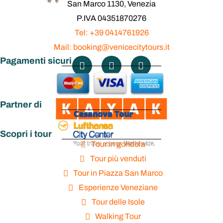
San Marco 1130, Venezia
P.IVA 04351870276
Tel: +39 0414761926
Mail: booking@venicecitytours.it
Pagamenti sicuri
Partner di
Scopri i tour
Tour in gondola
Tour più venduti
Tour in Piazza San Marco
Esperienze Veneziane
Tour delle Isole
Walking Tour