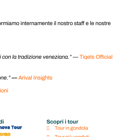
rmiamo internamente il nostro staff e le nostre
si con la tradizione veneziana.”
—
Tiqets Official
one.”
—
Arival Insights
ioni
di
Scopri i tour
Tour in gondola
Tour più venduti