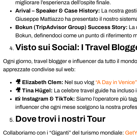
migliorare l’esperienza dell’ospite finale.
Arival – Speaker & Case History:
La nostra gesti
Giuseppe Mattiazzo ha presentato il nostro sistema
Bokun (TripAdvisor Group) Success Story:
La 
Bokun, definendoci come un punto di riferimento mon
Visto sui Social: I Travel Blog
Ogni giorno, travel blogger e influencer da tutto il mon
apprezzate condivise sul web:
🎥
Elizabeth Clem:
Nel suo vlog
“A Day in Venice”
🎥
Tina Hügel:
La celebre travel guide ha incluso i
📸
Instagram & TikTok:
Siamo l’operatore più tagg
influencer che ogni mese scelgono la nostra profes
Dove trovi i nostri Tour
Collaboriamo con i “Giganti” del turismo mondiale:
GetY