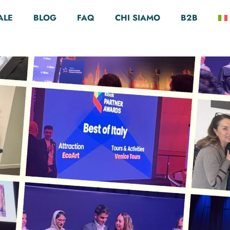
oi
ALE
BLOG
FAQ
CHI SIAMO
B2B