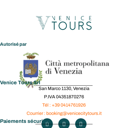
Autorisé par
Venice Tours Srl
San Marco 1130, Venezia
P.IVA 04351870276
Tél : +39 0414761926
Courrier : booking@venicecitytours.it
Paiements sécurisés