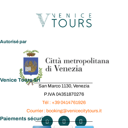
Autorisé par
Venice Tours Srl
San Marco 1130, Venezia
P.IVA 04351870276
Tél : +39 0414761926
Courrier : booking@venicecitytours.it
Paiements sécurisés