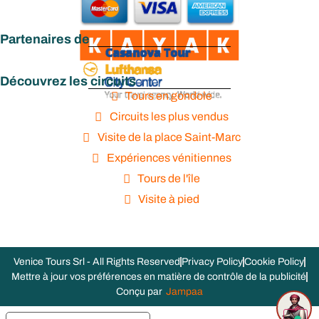
Partenaires de
Découvrez les circuits
Tours en gondole
Circuits les plus vendus
Visite de la place Saint-Marc
Expériences vénitiennes
Tours de l'île
Visite à pied
Venice Tours Srl - All Rights Reserved
Privacy Policy
Cookie Policy
Mettre à jour vos préférences en matière de contrôle de la publicité
Conçu par
Jampaa