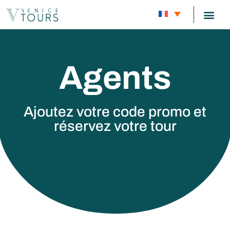
VISITES D
BLOG SUR VE
À PROPOS 
Agents
Ajoutez votre code promo et
réservez votre tour