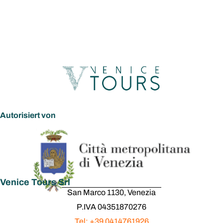
Autorisiert von
Venice Tours Srl
San Marco 1130, Venezia
P.IVA 04351870276
Tel: +39 0414761926