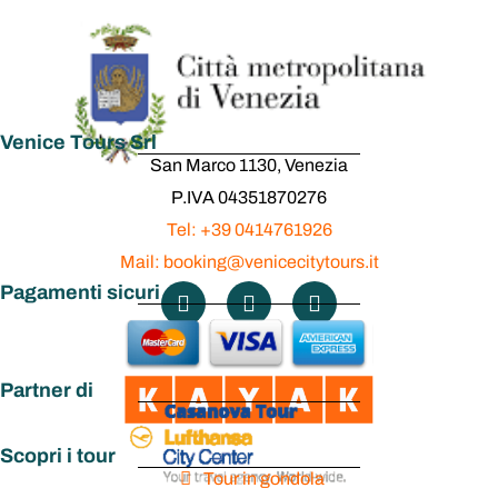
Venice Tours Srl
San Marco 1130, Venezia
P.IVA 04351870276
Tel: +39 0414761926
Mail: booking@venicecitytours.it
Pagamenti sicuri
Partner di
Scopri i tour
Tour in gondola