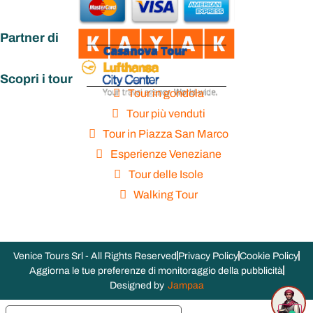
Partner di
Scopri i tour
Tour in gondola
Tour più venduti
Tour in Piazza San Marco
Esperienze Veneziane
Tour delle Isole
Walking Tour
Venice Tours Srl - All Rights Reserved
Privacy Policy
Cookie Policy
Aggiorna le tue preferenze di monitoraggio della pubblicità
Designed by
Jampaa