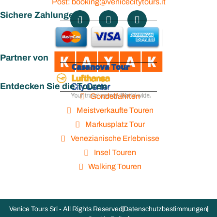
Post: booking@venicecitytours.it
Sichere Zahlungen
Partner von
Entdecken Sie die Touren
Gondelfahrten
Meistverkaufte Touren
Markusplatz Tour
Venezianische Erlebnisse
Insel Touren
Walking Touren
Venice Tours Srl - All Rights Reserved
Datenschutzbestimmungen