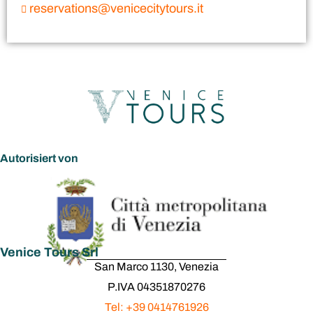
reservations@venicecitytours.it
Autorisiert von
Venice Tours Srl
San Marco 1130, Venezia
P.IVA 04351870276
Tel: +39 0414761926