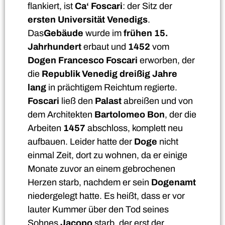
flankiert, ist
Ca‘ Foscari
: der Sitz der
ersten Universität Venedigs
.
Das
Gebäude
wurde im
frühen 15.
Jahrhundert
erbaut und
1452
vom
Dogen Francesco Foscari
erworben, der
die
Republik Venedig
dreißig Jahre
lang
in prächtigem Reichtum regierte.
Foscari
ließ den
Palast
abreißen und von
dem Architekten
Bartolomeo Bon
, der die
Arbeiten
1457
abschloss, komplett neu
aufbauen. Leider hatte der
Doge
nicht
einmal Zeit, dort zu wohnen, da er einige
Monate zuvor an einem gebrochenen
Herzen starb, nachdem er sein
Dogenamt
niedergelegt hatte. Es heißt, dass er vor
lauter Kummer über den Tod seines
Sohnes
Jacopo
starb, der erst der