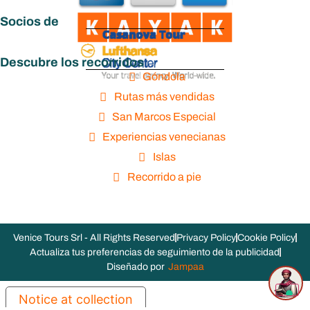
Socios de
Descubre los recorridos
Góndola
Rutas más vendidas
San Marcos Especial
Experiencias venecianas
Islas
Recorrido a pie
Venice Tours Srl - All Rights Reserved
Privacy Policy
Cookie Policy
Actualiza tus preferencias de seguimiento de la publicidad
Diseñado por
Jampaa
Notice at collection