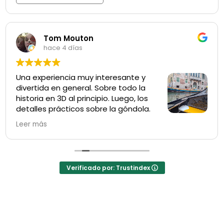
Tom Mouton
hace 4 días
Una experiencia muy interesante y
divertida en general. Sobre todo la
historia en 3D al principio. Luego, los
detalles prácticos sobre la góndola.
Un breve recorrido guiado y,
Leer más
finalmente, el paseo en góndola. Sin duda, vale la
pena. Es imprescindible reservar en línea.
(Traducido por Google,
ver original
)
Verificado por: Trustindex