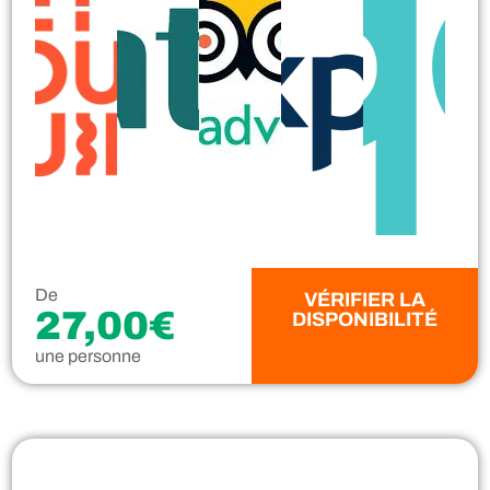
De
VÉRIFIER LA
27,00€
DISPONIBILITÉ
une personne