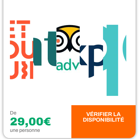
De
VÉRIFIER LA
29,00€
DISPONIBILITÉ
une personne