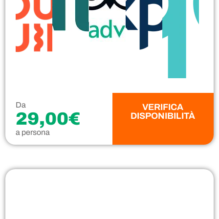
Da
VERIFICA
29,00€
DISPONIBILITÀ
a persona