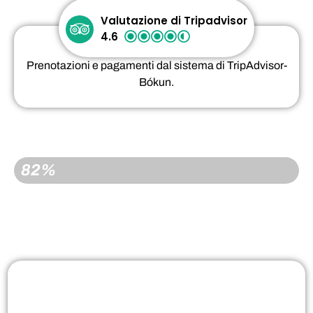
Valutazione di Tripadvisor
4.6
Prenotazioni e pagamenti dal sistema di TripAdvisor-
Bókun.
PRENOTATO
82%