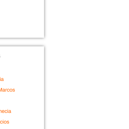
s
ia
Marcos
necia
cios