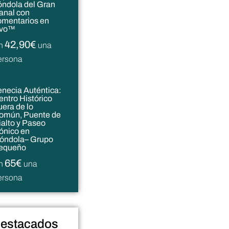
óndola del Gran
anal con
omentarios en
ivo™
42,90€
n
una
ersona
enecia Auténtica:
entro Histórico
uera de lo
omún, Puente de
ialto y Paseo
cónico en
óndola– Grupo
equeño
65€
n
una
ersona
destacados