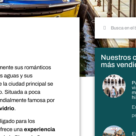
Nuestros c
más vendi
 mente sus románticos
as aguas y sus
P
 la ciudad principal se
v
o. Situada a poca
m
h
undialmente famosa por
E
vidrio
.
p
ligado para los
ofrece una
experiencia
E