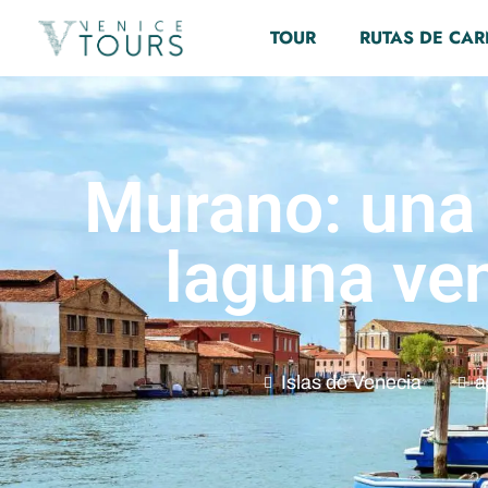
TOUR
RUTAS DE CA
Murano: una 
laguna ve
Islas de Venecia
a