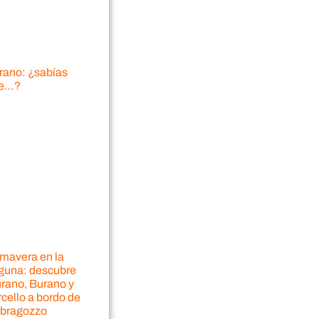
rano: ¿sabías
e…?
imavera en la
guna: descubre
rano, Burano y
cello a bordo de
 bragozzo