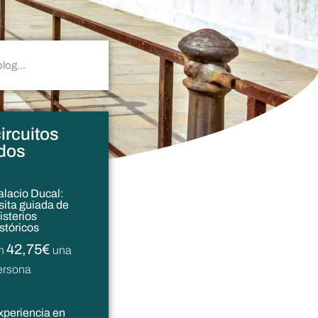
ircuitos
dos
alacio Ducal:
isita guiada de
isterios
istóricos
42,75€
n
una
ersona
xperiencia en