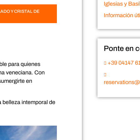
Iglesias y Basí
LADO Y CRISTAL DE
Información úti
Ponte en c
+39 04147 6
ible para quienes
una veneciana. Con
 sumergirte en
reservations@v
la belleza intemporal de