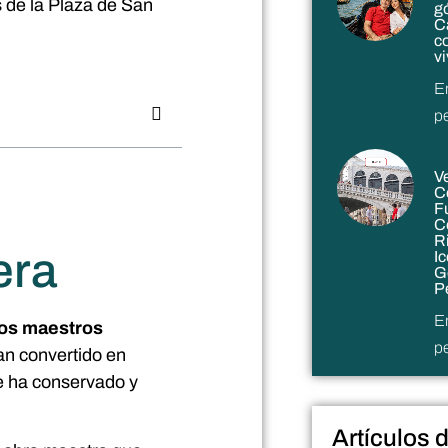
as de la Plaza de San
g
C
c
v
E
p
V
C
F
C
R
era
I
G
P
E
los maestros
p
an convertido en
se ha conservado y
Artículos 