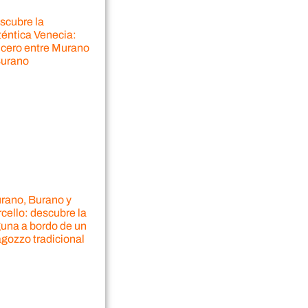
scubre la
téntica Venecia:
ucero entre Murano
Burano
rano, Burano y
cello: descubre la
guna a bordo de un
agozzo tradicional