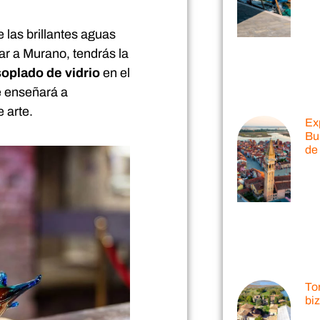
e las brillantes aguas
ar a Murano, tendrás la
soplado de vidrio
en el
te enseñará a
 arte.
Ex
Bu
de 
Tor
bi