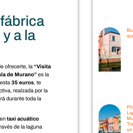
 fábrica
Bu
y a la
qu
 ofrecerte, la
“Visita
 isla de Murano”
es la
uesta
35 euros
, te
tiva, realzada por la
á durante toda la
Pr
La
Mu
 en
taxi acuático
Tor
ravés de la laguna
un