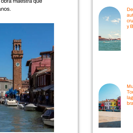
a obra maestra que
anos.
De
au
cr
y 
Mu
Tor
la
br