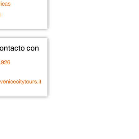
licas
l
ontacto con
1926
enicecitytours.it