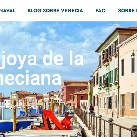
RNAVAL
BLOG SOBRE VENECIA
FAQ
SOBRE
joya de la
neciana
gosto 27, 2024