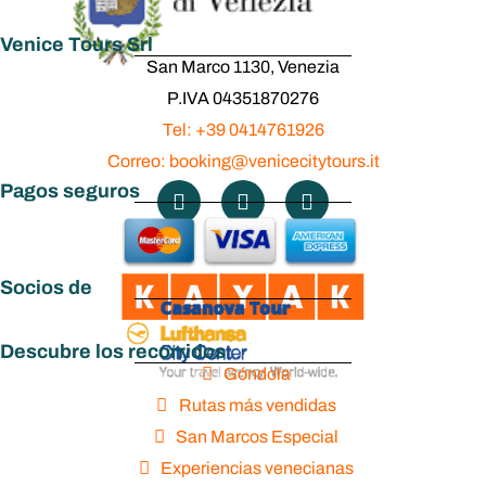
Venice Tours Srl
San Marco 1130, Venezia
P.IVA 04351870276
Tel: +39 0414761926
Correo: booking@venicecitytours.it
Pagos seguros
Socios de
Descubre los recorridos
Góndola
Rutas más vendidas
San Marcos Especial
Experiencias venecianas