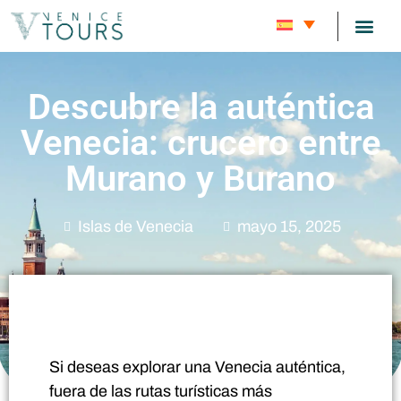
RUTAS DE
BLOG SOBRE 
SOBRE 
Descubre la auténtica
Venecia: crucero entre
Murano y Burano
Islas de Venecia
mayo 15, 2025
Si deseas explorar una Venecia auténtica,
fuera de las rutas turísticas más