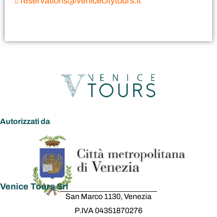
reservations@venicecitytours.it
Autorizzati da
Venice Tours Srl
San Marco 1130, Venezia
P.IVA 04351870276