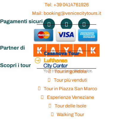
Tel: +39 0414761926
Mail: booking@venicecitytours.it
Pagamenti sicuri
Partner di
Scopri i tour
Tour in gondola
Tour più venduti
Tour in Piazza San Marco
Esperienze Veneziane
Tour delle Isole
Walking Tour