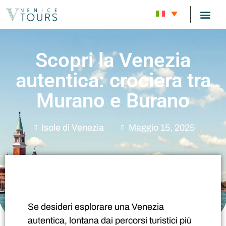
TOUR C
Scopri la Venezia
autentica: crociera tra
Murano e Burano
Isole di Venezia
Maggio 15, 2025
Se desideri esplorare una Venezia
autentica, lontana dai percorsi turistici più