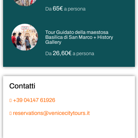
65€
Da
a persona
Tour Guidato della maestosa
Basilica di San Marco + History
Gallery
26,60€
Da
a persona
Contatti
+39 04147 61926
reservations@venicecitytours.it