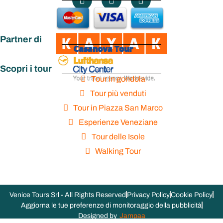
Partner di
Scopri i tour
Tour in gondola
Tour più venduti
Tour in Piazza San Marco
Esperienze Veneziane
Tour delle Isole
Walking Tour
Venice Tours Srl - All Rights Reserved
Privacy Policy
Cookie Policy
Aggiorna le tue preferenze di monitoraggio della pubblicità
Designed by
Jampaa