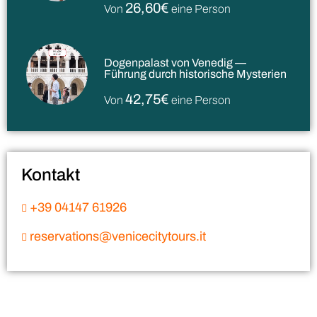
26,60€
Von
eine Person
Dogenpalast von Venedig —
Führung durch historische Mysterien
42,75€
Von
eine Person
Kontakt
+39 04147 61926
reservations@venicecitytours.it