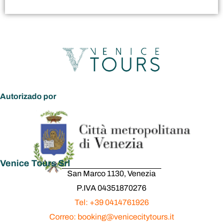
Autorizado por
Venice Tours Srl
San Marco 1130, Venezia
P.IVA 04351870276
Tel: +39 0414761926
Correo: booking@venicecitytours.it