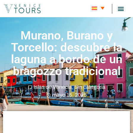
Murano, Burano y
Torcello: descubre la
laguna a bordo de un
bragozzo tradicional
Islas de Venecia
,
Sin categoría
mayo 15, 2025