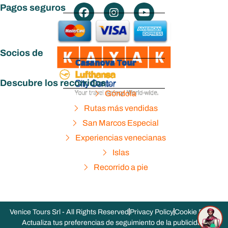
Pagos seguros
Socios de
Descubre los recorridos
Góndola
Rutas más vendidas
San Marcos Especial
Experiencias venecianas
Islas
Recorrido a pie
Venice Tours Srl - All Rights Reserved
Privacy Policy
Cookie Policy
Actualiza tus preferencias de seguimiento de la publicidad