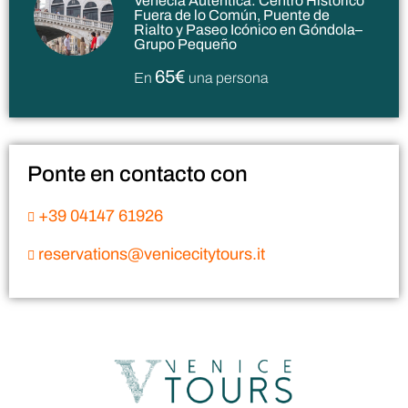
Venecia Auténtica: Centro Histórico
Fuera de lo Común, Puente de
Rialto y Paseo Icónico en Góndola–
Grupo Pequeño
65€
En
una persona
Ponte en contacto con
+39 04147 61926
reservations@venicecitytours.it