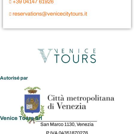
+39 04147 61926
reservations@venicecitytours.it
Autorisé par
Venice Tours Srl
San Marco 1130, Venezia
P.IVA 04351870276