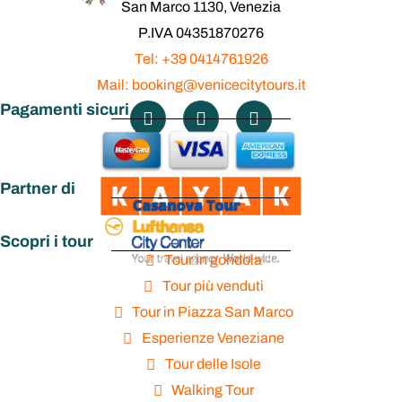
San Marco 1130, Venezia
alle isole
P.IVA 04351870276
Tel: +39 0414761926
Mail: booking@venicecitytours.it
veneziane
Pagamenti sicuri
Partner di
Scopri i tour
Tour in gondola
Tour più venduti
Tour in Piazza San Marco
Esperienze Veneziane
Tour delle Isole
Walking Tour