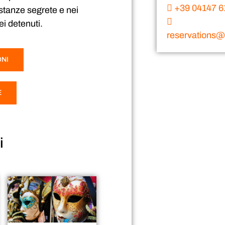
+39 04147 6
e stanze segrete e nei
i detenuti.
reservations@v
ONI
E
i