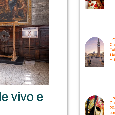
Il 
Ca
Tut
sap
Pi
le vivo e
Un 
Ca
202
com