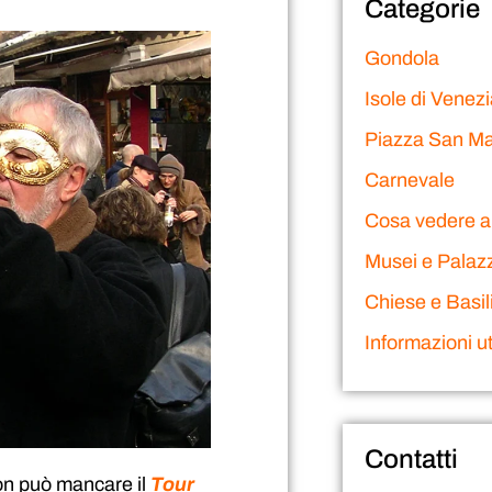
Categorie
Gondola
Isole di Venez
Piazza San M
Carnevale
Cosa vedere a
Musei e Palazz
Chiese e Basil
Informazioni uti
Contatti
 non può mancare il
Tour