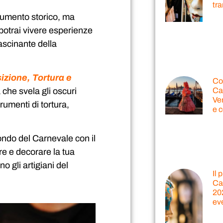
tr
onumento storico, ma
 potrai vivere esperienze
ascinante della
sizione, Tortura e
Cos
 che svela gli oscuri
Ca
Ven
rumenti di tortura,
e c
ondo del Carnevale con il
re e decorare la tua
gli artigiani del
Il
Ca
202
ev