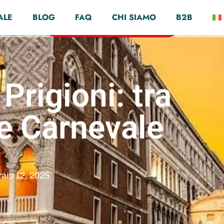
ALE
BLOG
FAQ
CHI SIAMO
B2B
 Prigioni: tra
 e Carnevale
aio 12, 2025