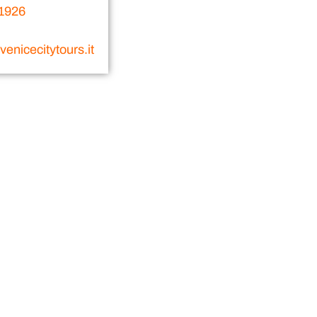
1926
enicecitytours.it