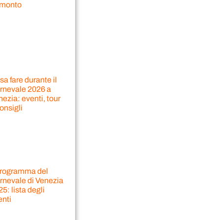
amonto
a fare durante il
rnevale 2026 a
ezia: eventi, tour
onsigli
 programma del
rnevale di Venezia
5: lista degli
enti