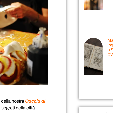
Mal
Inq
e S
XVI
e della nostra
Caccia al
segreti della città.