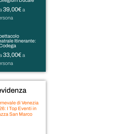
ollegium Ducale
39,00€
a
a
ersona
pettacolo
atrale Itinerante:
l Codega
33,00€
a
a
ersona
 evidenza
rnevale di Venezia
6: I Top Eventi in
azza San Marco