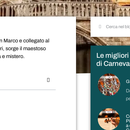
an Marco e collegato al
i, sorge il maestoso
Le miglior
a e mistero.
di Carneva
G
D
p
Co
P
a