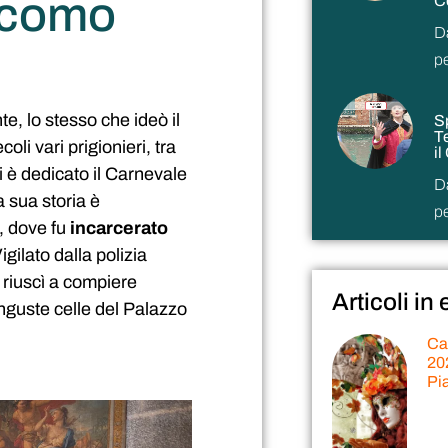
acomo
C
D
p
e, lo stesso che ideò il
S
Te
oli vari prigionieri, tra
i
ui è dedicato il Carnevale
D
a sua storia è
p
, dove fu
incarcerato
Vigilato dalla polizia
 riuscì a compiere
Articoli in
nguste celle del Palazzo
Ca
202
Pi