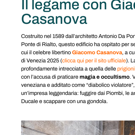
Il legame con Gi
Casanova
Costruito nel 1589 dall’architetto Antonio Da Pont
Ponte di Rialto, questo edificio ha ospitato per sec
cui il celebre libertino
Giacomo Casanova
, a c
di Venezia 2025 (
clicca qui per il sito ufficiale
).
L
profondamente intrecciata a quella delle
prigioni
con l’accusa di praticare
magia e occultismo
. 
veneziana e additato come “diabolico violatore”,
un’impresa leggendaria: fuggire dai Piombi, le a
Ducale e scappare con una gondola.