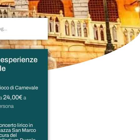
i esperienze
le
ioco di Carnevale
24,00€
a
a
ersona
ncerto lirico in
iazza San Marco
 cura del