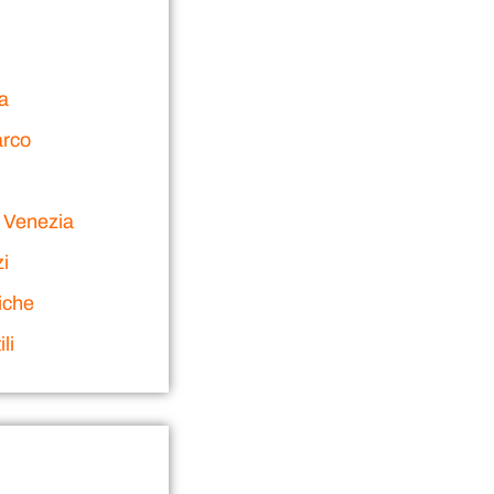
ia
arco
 Venezia
i
iche
li