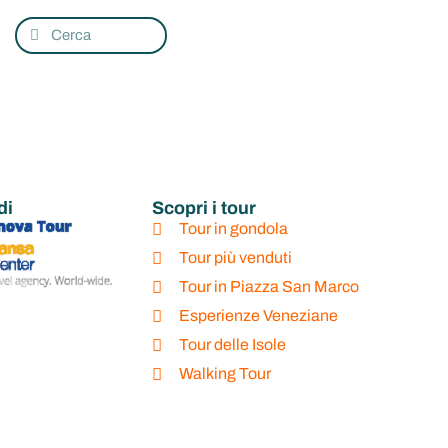
le e
a
di
Scopri i tour
Tour in gondola
Tour più venduti
Tour in Piazza San Marco
Esperienze Veneziane
Tour delle Isole
Walking Tour