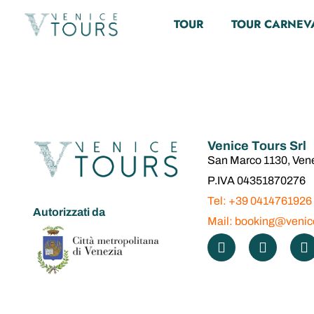
Palazzo dell
TOUR
TOUR CARNEV
strumenti di
accompagn
Venice Tours Srl
San Marco 1130, Ven
P.IVA 04351870276
Tel: +39 0414761926
Autorizzati da
Mail: booking@venice