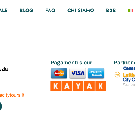
e Prigioni: Cel
ALE
BLOG
FAQ
CHI SIAMO
B2B
 tortura – Visit
ata
Pagamenti sicuri
Partner 
ezia
citytours.it