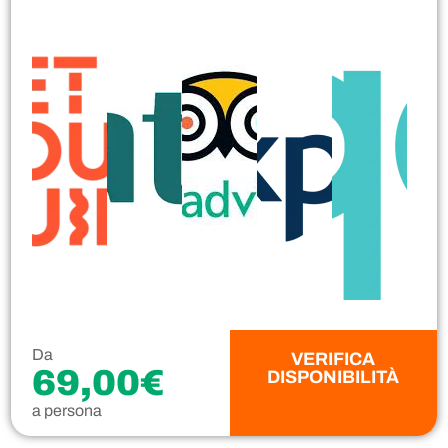
Da
VERIFICA
69,00€
DISPONIBILITÀ
a persona