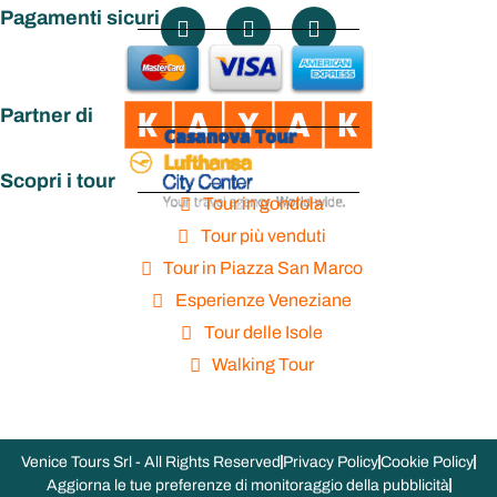
Pagamenti sicuri
Partner di
Scopri i tour
Tour in gondola
Tour più venduti
Tour in Piazza San Marco
Esperienze Veneziane
Tour delle Isole
Walking Tour
Venice Tours Srl - All Rights Reserved
Privacy Policy
Cookie Policy
Aggiorna le tue preferenze di monitoraggio della pubblicità