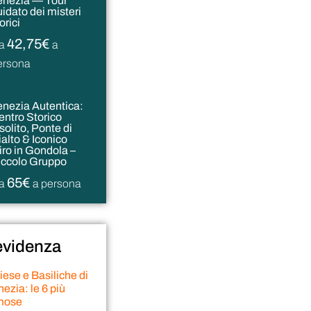
enezia — Tour
uidato dei misteri
orici
42,75€
a
a
ersona
enezia Autentica:
entro Storico
solito, Ponte di
ialto & Iconico
iro in Gondola –
iccolo Gruppo
65€
a
a persona
 evidenza
ese e Basiliche di
ezia: le 6 più
mose