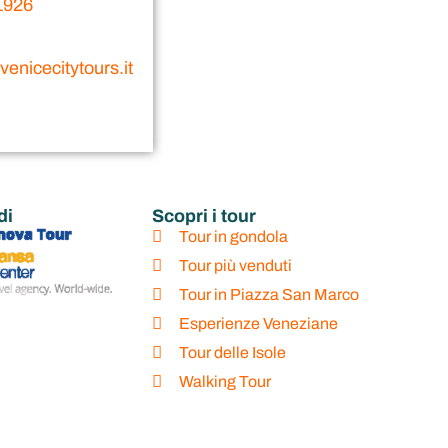
1926
enicecitytours.it
di
Scopri i tour
Tour in gondola
Tour più venduti
Tour in Piazza San Marco
Esperienze Veneziane
Tour delle Isole
Walking Tour