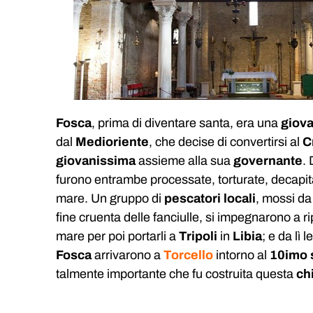
Fosca
, prima di diventare santa, era una
giov
dal
Medioriente
, che decise di convertirsi al
C
giovanissima
assieme alla sua
governante
.
furono entrambe processate, torturate, decapitat
mare. Un gruppo di
pescatori locali
, mossi d
fine cruenta delle fanciulle, si impegnarono a ri
mare per poi portarli a
Tripoli
in
Libia
; e da lì l
Fosca
arrivarono a
Torcello
intorno al
10imo
talmente importante che fu costruita questa
ch