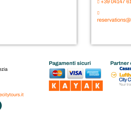
+39 04147 6
reservations@v
Pagamenti sicuri
Partner 
ezia
citytours.it