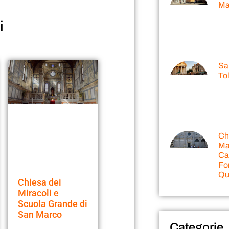
Mar
i
Sa
Tol
Ch
Ma
Ca
Fo
Qu
Chiesa dei
Miracoli e
Scuola Grande di
San Marco
Categorie