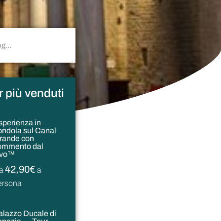
ur più venduti
sperienza in
ondola sul Canal
rande con
ommento dal
ivo™
42,90€
a
a
ersona
alazzo Ducale di