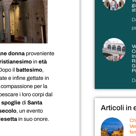
V
g
st
D
p
V
C
ane donna
proveniente
In
R
ristianesimo
in
età
G
 Dopo il
battesimo
,
P
e e infine gettate in
D
a compassione per la
pescare i loro corpi dal
e
spoglie
di
Santa
Articoli in
secolo
, un evento
iesetta
in suo onore.
Chi
Ven
fa