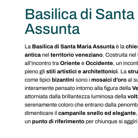
Basilica di Santa
Assunta
La
Basilica di Santa Maria Assunta
è la
chie
antica
nel
territorio veneziano
. Costruita nel
all’incontro tra
Oriente
e
Occidente
, un incon
pieno gli
stili artistici e architettonici
. La
stru
come tipici
bizantini
sono i
mosaici d’oro
al s
interamente pensato intorno alla figura della
Ve
attorniata dalla brillantezza luminosa della
volt
serenamente coloro che entrano dalla penombr
dimenticare il
campanile snello ed elegante
un
punto di riferimento
per chiunque si aggiri