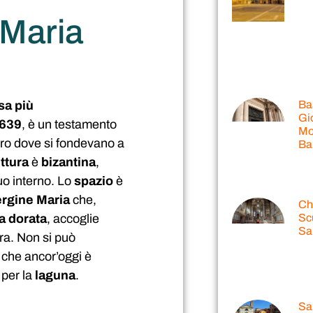
 Maria
sa più
Bas
Gi
639
, è un testamento
Mo
tro dove si fondevano a
Ba
ttura
è
bizantina
,
uo interno. Lo
spazio
è
rgine Maria
che,
Chi
Sc
a dorata
, accoglie
Sa
a. Non si può
, che ancor’oggi è
 per la
laguna
.
Sa