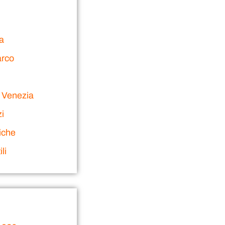
ia
arco
 Venezia
i
iche
li