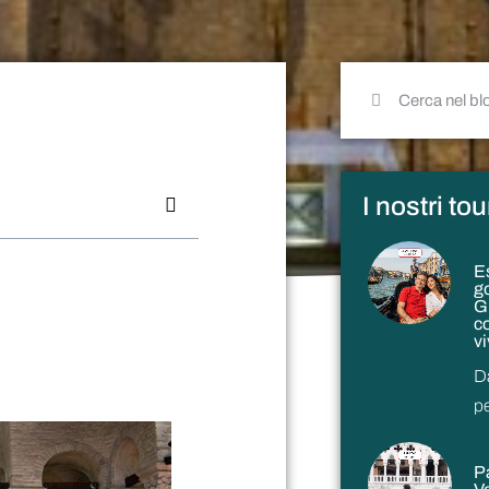
I nostri to
E
g
G
c
v
D
p
P