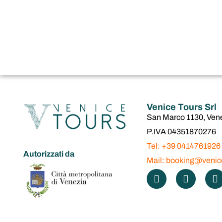
Venice Tours Srl
San Marco 1130, Ven
P.IVA 04351870276
Tel: +39 0414761926
Autorizzati da
Mail: booking@venice