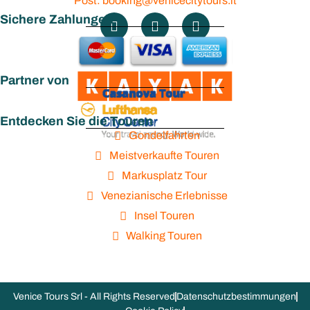
Post: booking@venicecitytours.it
Sichere Zahlungen
Partner von
Entdecken Sie die Touren
Gondelfahrten
Meistverkaufte Touren
Markusplatz Tour
Venezianische Erlebnisse
Insel Touren
Walking Touren
Venice Tours Srl - All Rights Reserved
Datenschutzbestimmungen