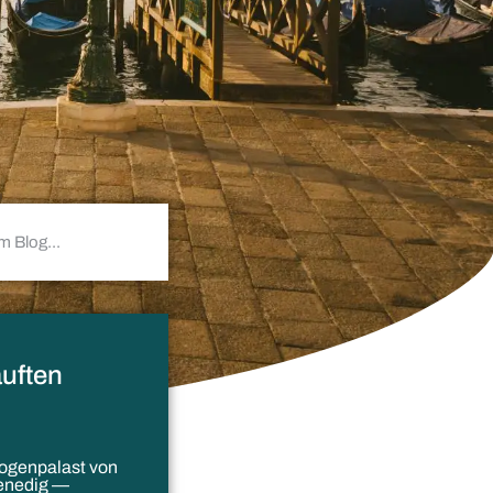
uften
ogenpalast von
enedig —