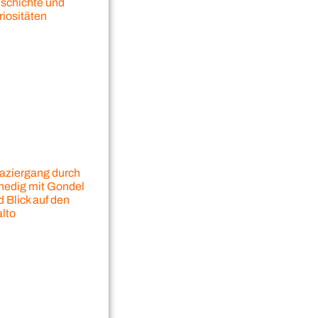
schichte und
riositäten
aziergang durch
nedig mit Gondel
 Blick auf den
alto