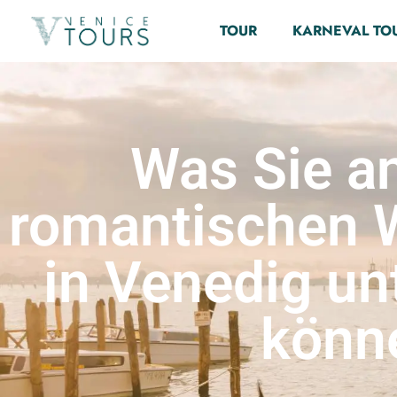
TOUR
KARNEVAL TO
Was Sie a
romantischen
in Venedig u
könn