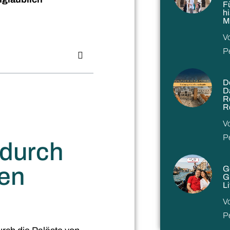
F
h
M
V
P
D
D
R
R
V
P
 durch
hen
G
G
L
V
P