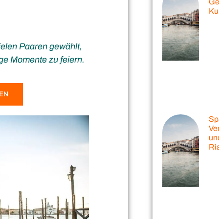
Ge
Ku
elen Paaren gewählt,
ige Momente zu feiern.
EN
Sp
Ve
und
Ri