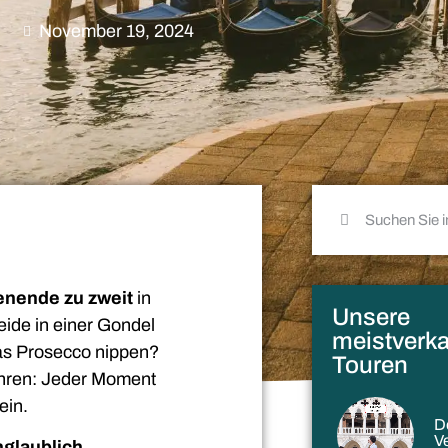
November 19, 2024
nende zu zweit
in
Unsere
beide in einer Gondel
meistverka
as Prosecco nippen?
Touren
ühren: Jeder Moment
ein.
D
V
nglaublich