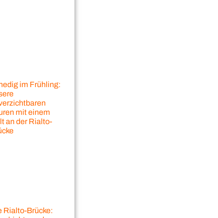
nedig im Frühling:
sere
verzichtbaren
uren mit einem
t an der Rialto-
ücke
e Rialto-Brücke: