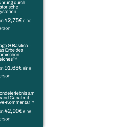
ührung durch
istorische
ysterien
42,75€
on
eine
erson
oge & Basilica –
as Erbe des
ömischen
eiches™
91,68€
on
eine
erson
ondelerlebnis am
rand Canal mit
ive-Kommentar™
42,90€
on
eine
erson