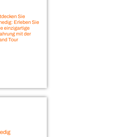
tdecken Sie
nedig: Erleben Sie
e einzigartige
fahrung mit der
and Tour
n
nedig