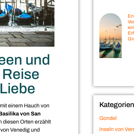
En
Ve
ein
Er
Gr
een und
 Reise
 Liebe
Kategorie
is mit einem Hauch von
Basilika von San
Gondel
n diesen Orten erzählt
Inseln von Ve
e von Venedig und