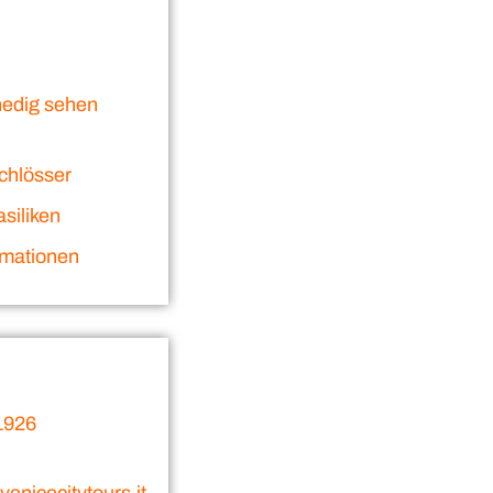
nedig sehen
chlösser
siliken
rmationen
1926
enicecitytours.it