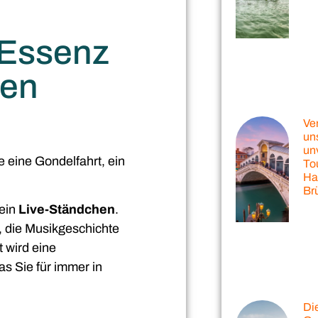
 Essenz
hen
Ve
un
un
e eine Gondelfahrt, ein
To
Hal
Br
 ein
Live-Ständchen
.
t, die Musikgeschichte
 wird eine
as Sie für immer in
Di