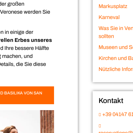
der großen
Markusplatz
nd Veronese werden Sie
Karneval
Was Sie in Ve
n in einige der
sollten
rellen Erbes unseres
Museen und S
nd Ihre bessere Hälfte
ig machen, und
Kirchen und Ba
tails, die Sie diese
Nützliche Info
D BASILIKA VON SAN
Kontakt
+39 04147 6
reservations@v