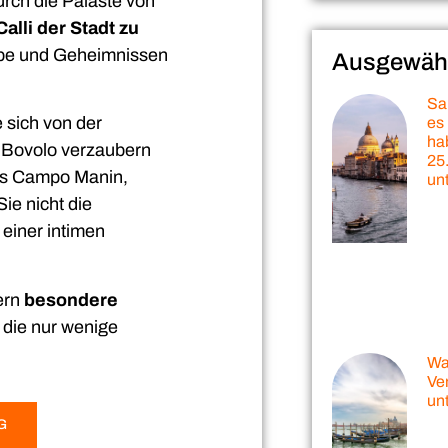
urch die Paläste von
alli der Stadt zu
ebe und Geheimnissen
Ausgewählt
Sa
 sich von der
es
ha
l Bovolo verzaubern
25.
des Campo Manin,
un
ie nicht die
 einer intimen
ern
besondere
 die nur wenige
Wa
Ve
un
G