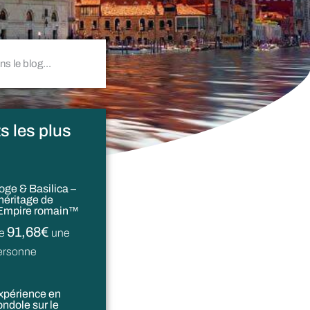
s les plus
oge & Basilica –
’héritage de
’Empire romain™
91,68€
e
une
ersonne
xpérience en
ondole sur le