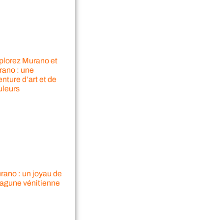
plorez Murano et
rano : une
nture d’art et de
uleurs
rano : un joyau de
 lagune vénitienne