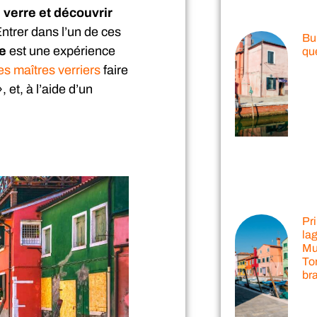
verre et découvrir
ntrer dans l’un de ces
Bu
ie
est une expérience
qu
es maîtres verriers
faire
 et, à l’aide d’un
Pr
la
Mu
Tor
br