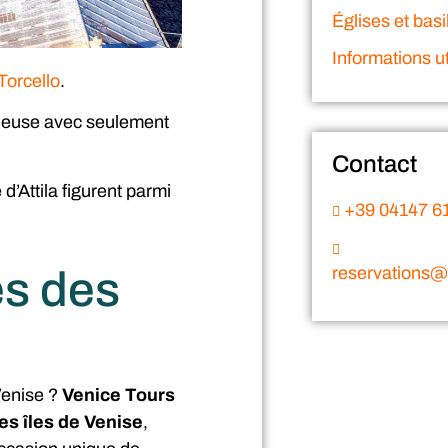
Églises et basi
Informations ut
 Torcello
.
ncieuse avec seulement
Contact
d’Attila figurent parmi
+39 04147 6
reservations@v
es des
 Venise ?
Venice Tours
es îles de Venise
,