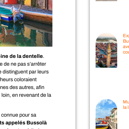
Ex
Bu
ave
co
ine de la dentelle
.
le de ne pas s’arrêter
se distinguent par leurs
heurs coloraient
unes des autres, afin
loin, en revenant de la
Mu
la
t connue pour sa
its appelés Bussolà