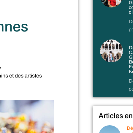
G
c
d
D
ennes
p
D
C
G
B
F
e
K
ins et des artistes
D
p
Articles en
Dé