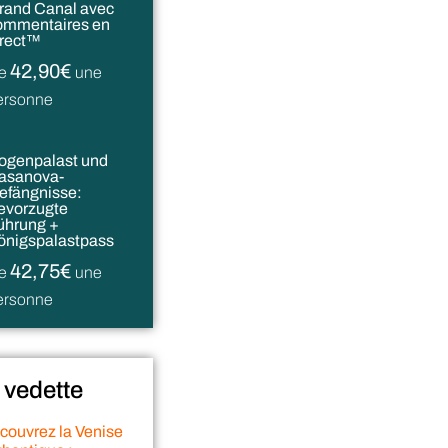
rand Canal avec
ommentaires en
irect™
42,90€
e
une
ersonne
ogenpalast und
asanova-
efängnisse:
evorzugte
ührung +
önigspalastpass
42,75€
e
une
ersonne
 vedette
couvrez la Venise