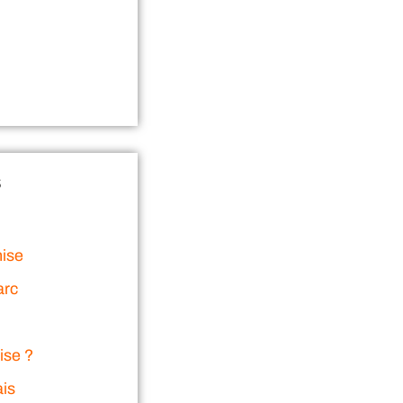
s
nise
arc
ise ?
ais