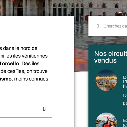
s dans le nord de
Nos circuit
mi les îles vénitiennes
vendus
Torcello
. Des îles
 de ces îles, on trouve
D
rasmo
, moins connues
L
l
D
p
E
g