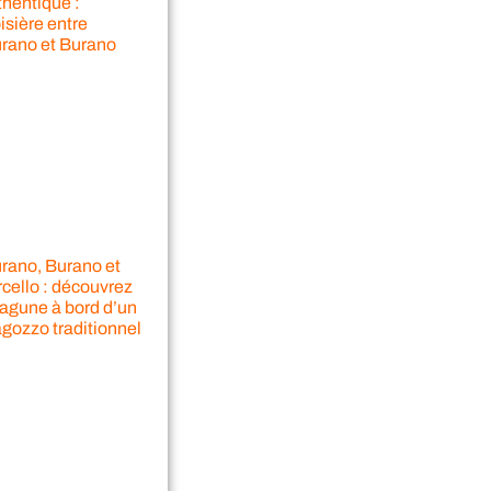
thentique :
isière entre
rano et Burano
rano, Burano et
cello : découvrez
lagune à bord d’un
agozzo traditionnel