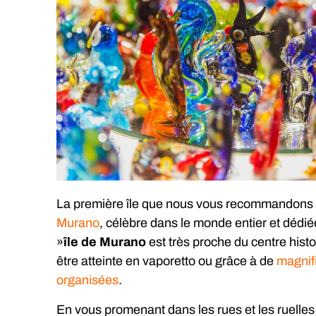
La première île que nous vous recommandons de 
Murano
, célèbre dans le monde entier et dédiée 
»
île de Murano
est très proche du centre hist
être atteinte en vaporetto ou grâce à de
magnifi
organisées
.
En vous promenant dans les rues et les ruelle