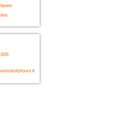
liques
iles
1926
enicecitytours.it