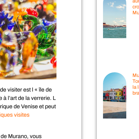
au
cro
Mu
Mu
Tor
la 
visiter est l « île de
br
à l’art de la verrerie. L
orique de Venise et peut
ques visites
s de Murano, vous