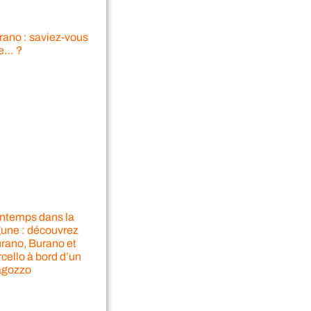
rano : saviez-vous
e… ?
intemps dans la
gune : découvrez
rano, Burano et
cello à bord d’un
agozzo