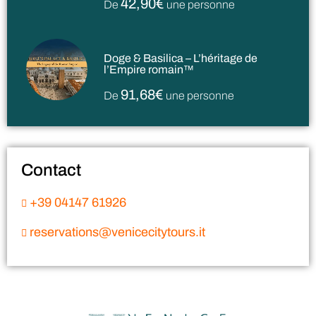
42,90€
De
une personne
Doge & Basilica – L’héritage de
l’Empire romain™
91,68€
De
une personne
Contact
+39 04147 61926
reservations@venicecitytours.it