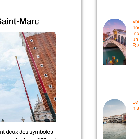
 Saint-Marc
Ve
nos
in
un 
Ri
Le 
his
nt deux des symboles