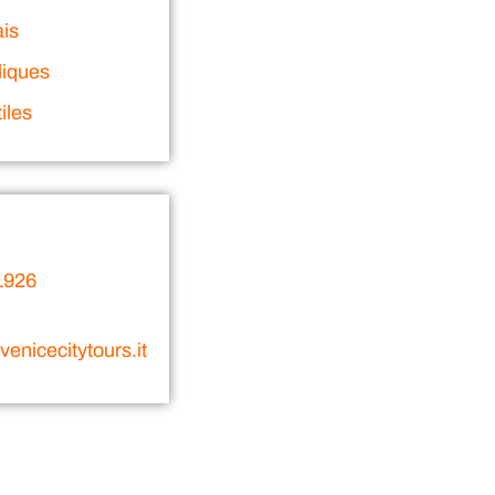
ais
liques
iles
1926
enicecitytours.it