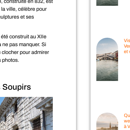
, construite en 832, est
la ville, célèbre pour
ulptures et ses
été construit au XIIe
Vis
 à ne pas manquer. Si
Ve
et 
 clocher pour admirer
s photos.
s Soupirs
Que
we
à 