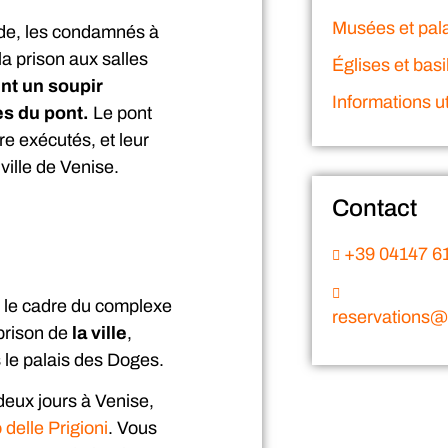
Musées et pal
ende, les condamnés à
la prison aux salles
Églises et basi
nt un soupir
Informations ut
res du pont.
Le pont
tre exécutés, et leur
ville de Venise.
Contact
+39 04147 6
s le cadre du complexe
reservations@v
rison de
la ville
,
 le palais des Doges.
deux jours à Venise,
 delle Prigioni
. Vous