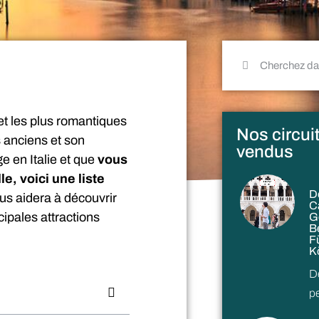
 et les plus romantiques
Nos circuit
 anciens et son
vendus
e en Italie et que
vous
e, voici une liste
D
us aidera à découvrir
C
ncipales attractions
G
B
F
K
D
p