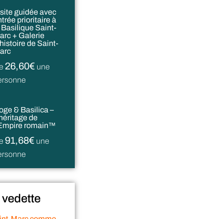
isite guidée avec
trée prioritaire à
a Basilique Saint-
arc + Galerie
histoire de Saint-
arc
26,60€
e
une
ersonne
oge & Basilica –
’héritage de
’Empire romain™
91,68€
e
une
ersonne
 vedette
int-Marc comme