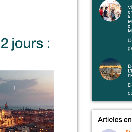
V
en
l
M
d’
M
2 jours :
D
p
D
L
l
D
p
Articles en
Sa