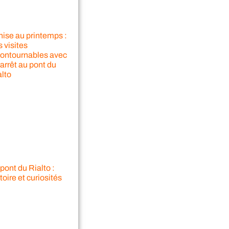
nise au printemps :
 visites
contournables avec
arrêt au pont du
alto
pont du Rialto :
toire et curiosités