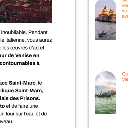
vo
vu 
avr
 inoubliable. Pendant
le italienne, vous aurez
lles œuvres d’art et
eur de Venise en
ncontournables à
Qu
Ve
ace Saint-Marc
, le
ilique Saint-Marc,
lais des Prisons.
to
et de faire une
 tour sur l’eau et de
ouveau.