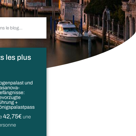
s les plus
ogenpalast und
asanova-
efängnisse:
evorzugte
ührung +
önigspalastpass
42,75€
e
une
ersonne