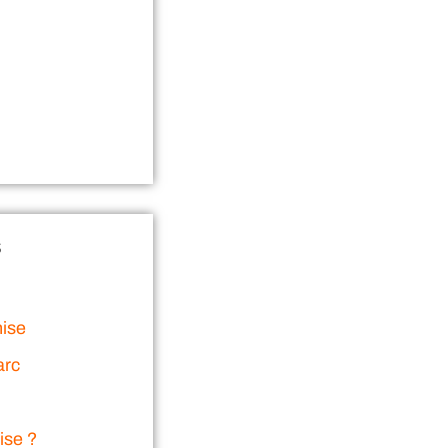
s
nise
arc
ise ?