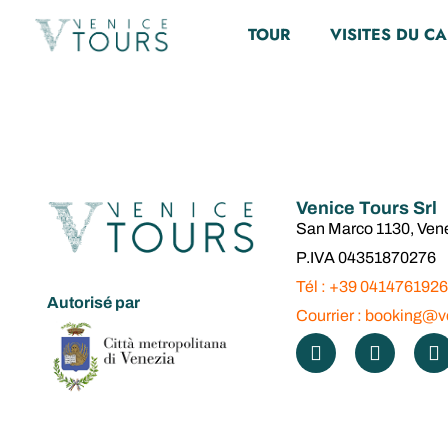
PROLONGÉ :
TOUR
VISITES DU C
basilique S
Doges, entr
Venice Tours Srl
San Marco 1130, Ven
galerie his
P.IVA 04351870276
Tél : +39 0414761926
Autorisé par
Courrier : booking@ve