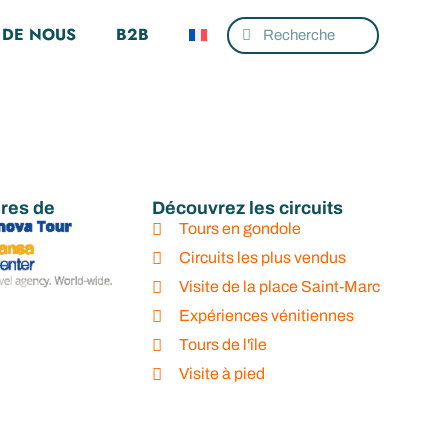
 de la
 DE NOUS
B2B
alais des
au clocher +
ires de
Découvrez les circuits
Tours en gondole
t-Marc
Circuits les plus vendus
Visite de la place Saint-Marc
Expériences vénitiennes
Tours de l'île
Visite à pied