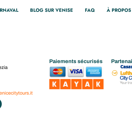
 visite guidée
ARNAVAL
BLOG SUR VENISE
FAQ
À PROPOS
aint-Marc, du p
ée prioritaire 
Paiements sécurisés
Partena
ezia
torique de Sain
nicecitytours.it