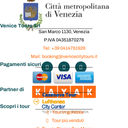
Venice Tours Srl
San Marco 1130, Venezia
P.IVA 04351870276
Tel: +39 0414761926
Mail: booking@venicecitytours.it
Pagamenti sicuri
Partner di
Scopri i tour
Tour in gondola
Tour più venduti