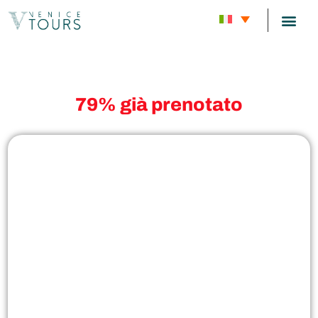
test
TOUR C
79% già prenotato