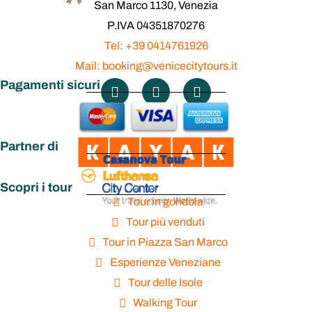
San Marco 1130, Venezia
P.IVA 04351870276
Tel: +39 0414761926
Mail: booking@venicecitytours.it
Pagamenti sicuri
Partner di
Scopri i tour
Tour in gondola
Tour più venduti
Tour in Piazza San Marco
Esperienze Veneziane
Tour delle Isole
Walking Tour