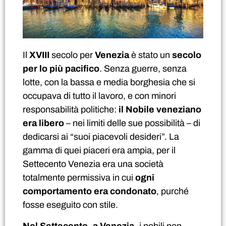
Il
XVIII
secolo per
Venezia
è stato un
secolo
per lo più pacifico
. Senza guerre, senza
lotte, con la bassa e media borghesia che si
occupava di tutto il lavoro, e con minori
responsabilità politiche:
il Nobile veneziano
era libero
– nei limiti delle sue possibilità – di
dedicarsi ai “suoi piacevoli desideri”. La
gamma di quei piaceri era ampia, per il
Settecento Venezia era una società
totalmente permissiva in cui
ogni
comportamento era condonato
, purché
fosse eseguito con stile.
Nel Settecento, a Venezia,
i nobili non