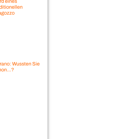
rd eines
ditionellen
agozzo
rano: Wussten Sie
hon…?