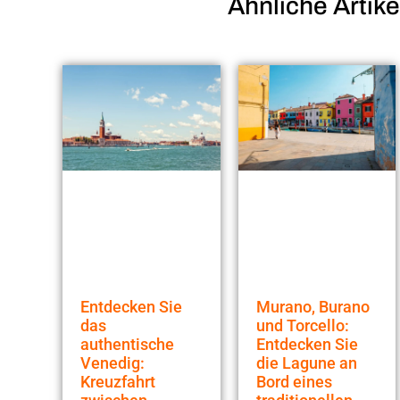
Ähnliche
Artike
Entdecken Sie
Murano, Burano
das
und Torcello:
authentische
Entdecken Sie
Venedig:
die Lagune an
Kreuzfahrt
Bord eines