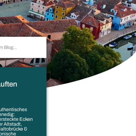
uften
uthentisches
enedig:
ersteckte Ecken
r Altstadt,
ialtobrücke &
konische