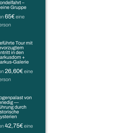
ondelfahrt –
leine Gruppe
65€
on
eine
erson
eführte Tour mit
evorzugtem
ntritt in den
arkusdom +
arkus-Galerie
26,60€
on
eine
erson
ogenpalast von
enedig —
ührung durch
istorische
ysterien
42,75€
on
eine