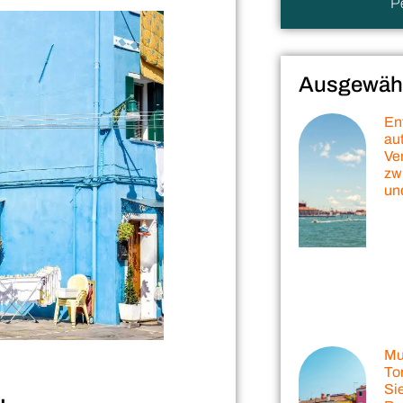
P
Ausgewählt
En
au
Ve
zw
un
Mu
To
Si