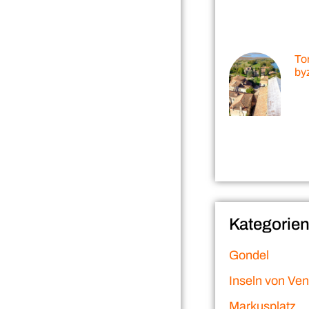
Tor
by
Kategorie
Gondel
Inseln von Ve
Markusplatz