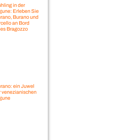
hling in der
gune: Erleben Sie
rano, Burano und
rcello an Bord
nes Bragozzo
rano: ein Juwel
r venezianischen
gune