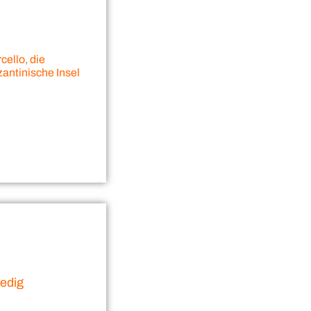
cello, die
zantinische Insel
n
nedig