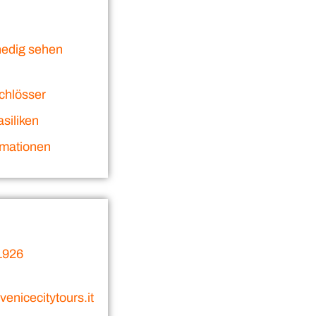
nedig sehen
chlösser
siliken
rmationen
1926
enicecitytours.it