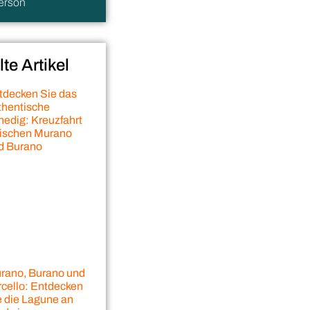
erson
e Artikel
tdecken Sie das
thentische
nedig: Kreuzfahrt
ischen Murano
d Burano
rano, Burano und
rcello: Entdecken
e die Lagune an