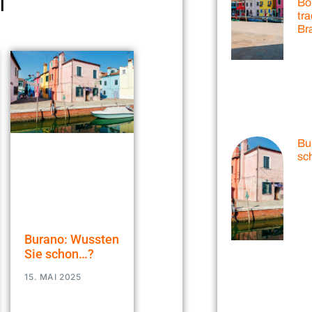
l
Bo
tra
Br
Bu
sc
Burano: Wussten
Sie schon…?
15. MAI 2025