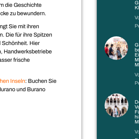
G
m die Geschichte
K
tücke zu bewundern.
V
gt Sie mit ihren
P
 Die für ihre Spitzen
d Schönheit. Hier
G
b
n, Handwerksbetriebe
Ei
sser frische
M
M
V
hen Inseln
: Buchen Sie
P
 Murano und Burano
D
V
F
h
M
V