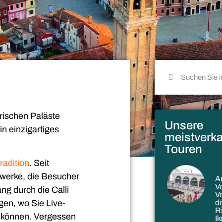
orischen Paläste
Unsere
n einzigartiges
meistverka
Touren
adition
. Seit
twerke, die Besucher
A
V
ng durch die Calli
V
de
gen, wo Sie Live-
R
können. Vergessen
I