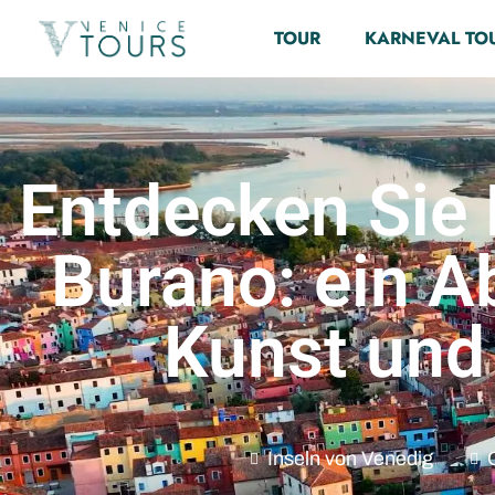
TOUR
KARNEVAL TO
Entdecken Sie
Burano: ein A
Kunst und
Inseln von Venedig