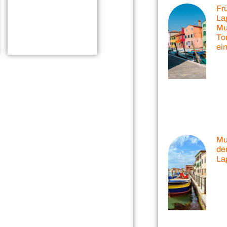
Frü
La
Mu
To
ei
Mu
de
La