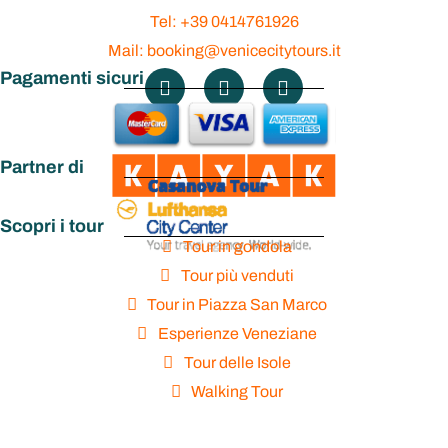
Tel: +39 0414761926
Mail: booking@venicecitytours.it
Pagamenti sicuri
Partner di
Scopri i tour
Tour in gondola
Tour più venduti
Tour in Piazza San Marco
Esperienze Veneziane
Tour delle Isole
Walking Tour