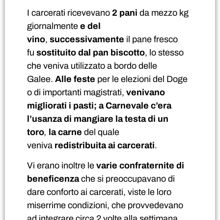
I carcerati ricevevano
2 pani
da mezzo kg
giornalmente
e del
vino
,
successivamente
il pane fresco
fu
sostituito dal pan biscotto
, lo stesso
che veniva utilizzato a bordo delle
Galee.
Alle feste
per le elezioni del Doge
o di importanti magistrati,
venivano
migliorati i pasti;
a Carnevale c’era
l’usanza di mangiare la testa di un
toro
,
la carne
del quale
veniva
redistribuita ai carcerati
.
Vi erano inoltre le
varie confraternite di
beneficenza
che si preoccupavano di
dare conforto ai carcerati, viste le loro
miserrime condizioni, che provvedevano
ad integrare circa 2 volte alla settimana