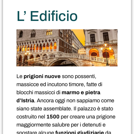
L’ Edificio
Le
prigioni nuove
sono possenti,
massicce ed incutono timore, fatte di
blocchi massicci di
marmo e pietra
d’Istria
.
Ancora oggi non sappiamo come
siano state assemblate.
Il palazzo è stato
costruito nel
1500
per creare una prigione
maggiormente salubre per i detenuti e
spostare alcune
funzioni giudiziarie
da